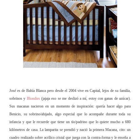
José es de Bahía Blanca pero desde el 2004 vive en Capital, lejos de su familia,
sobrino
s y
Blondies
(jajaja eso se me deslizó a mí, estoy con ganas de azúcar).
Sus macanas nacieron en un momento de inspiración: quería hacer algo para
Benicio, su sobrino/ahijado, algo especial que lo acompañe durante toda su
infancia y que le recuerde que tiene un tío/padrino que lo quiere mucho a 680
kilómetros de casa. La lamparita se prendió y nació la primera Macana, cito: un
cuadro realizado sobre acrílico cristal que juega con la contra-forma y le enseña a