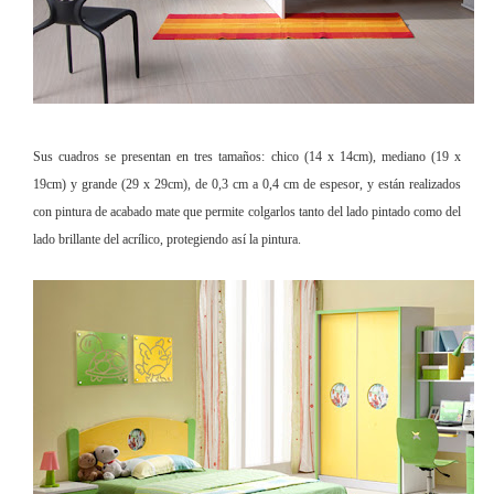
Sus cuadros se presentan en tres tamaños: chico (14 x 14cm), mediano (19 x
19cm) y grande (29 x 29cm), de 0,3 cm a 0,4 cm de espesor, y están realizados
con pintura de acabado mate que permite colgarlos tanto del lado pintado como del
lado brillante del acrílico, protegiendo así la pintura.