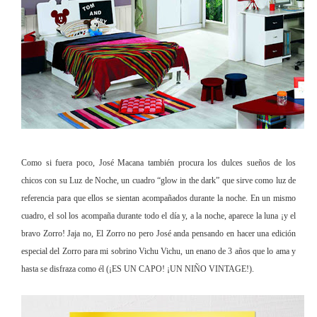
Como si fuera poco, José Macana también procura los dulces sueños de los
chicos con su Luz de Noche, un cuadro “glow in the dark” que sirve como luz de
referencia para que ellos se sientan acompañados durante la noche. En un mismo
cuadro, el sol los acompaña durante todo el día y, a la noche, aparece la luna ¡y el
bravo Zorro! Jaja no, El Zorro no pero José anda pensando en hacer una edición
especial del Zorro para mi sobrino Vichu Vichu, un enano de 3 años que lo ama y
hasta se disfraza como él (¡ES UN CAPO! ¡UN NIÑO VINTAGE!).