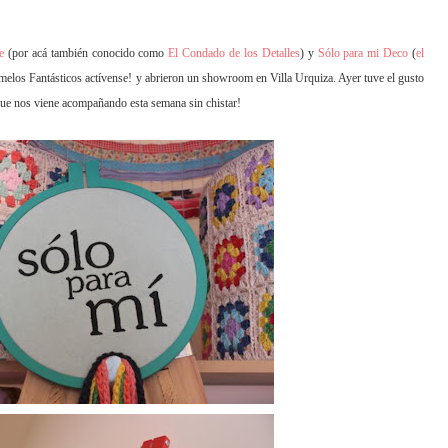
e
(por acá también conocido como
El Condado de los Detalles
) y
Sólo para mi Deco
(
el
emelos Fantásticos actívense! y abrieron un showroom en Villa Urquiza. Ayer tuve el gusto
l que nos viene acompañando esta semana sin chistar!