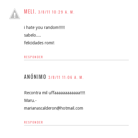
MELI.
3/8/11 10:29 A. M.
i hate you random!!!!!
sabelo....
felicidades romi!
RESPONDER
ANÓNIMO
3/8/11 11:06 A. M.
Recontra mil uffaaaaaaaaaaaa!!!!
Maru.-
marianascalderon@hotmail.com
RESPONDER