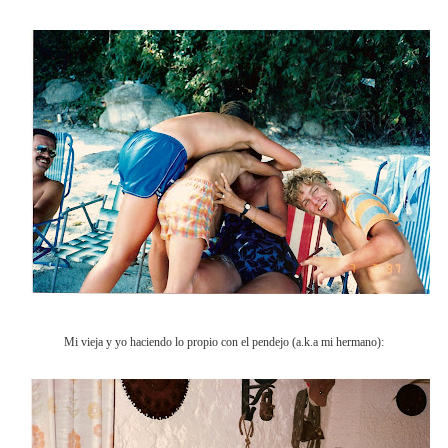
Mi vieja y yo haciendo lo propio con el pendejo (a.k.a mi hermano):