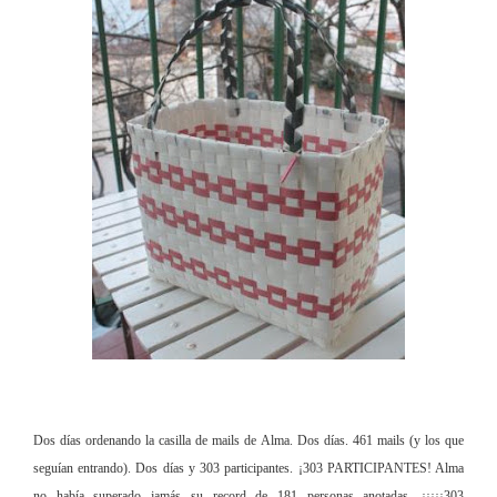
Dos días ordenando la casilla de mails de Alma. Dos días. 461 mails (y los que
seguían entrando). Dos días y 303 participantes. ¡303 PARTICIPANTES! Alma
no había superado jamás su record de 181 personas anotadas, ¡¡¡¡¡303