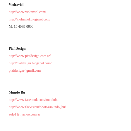
Violraviol
http://www.violraviol.com/
http://violraviol.blogspot.com/
M: 15 4079-0909
Piaf Design
http://www.piafdesign.com.ar/
http://piafdesign.blogspot.com/
piafdesign@gmail.com
Mundo Bu
http://www.facebook.com/mundobu
http://www.flickr.com/photos/mundo_bu/
solp11@yahoo.com.ar