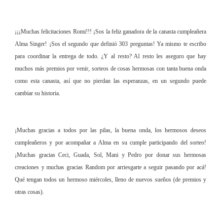
¡¡¡Muchas felicitaciones Romi!!! ¡Sos la feliz ganadora de la canasta cumpleañera
Alma Singer! ¡Sos el segundo que definió 303 preguntas! Ya mismo te escribo
para coordinar la entrega de todo. ¿Y al resto? Al resto les aseguro que hay
muchos más premios por venir, sorteos de cosas hermosas con tanta buena onda
como esta canasta, así que no pierdan las esperanzas, en un segundo puede
cambiar su historia.
¡Muchas gracias a todos por las pilas, la buena onda, los hermosos deseos
cumpleañeros y por acompañar a Alma en su cumple participando del sorteo!
¡Muchas gracias Ceci, Guada, Sol, Mani y Pedro por donar sus hermosas
creaciones y muchas gracias Random por arriesgarte a seguir pasando por acá!
Qué tengan todos un hermoso miércoles, lleno de nuevos sueños (de premios y
otras cosas).