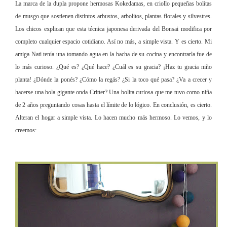
La marca de la dupla propone hermosas Kokedamas, en criollo pequeñas bolitas
de musgo que sostienen distintos arbustos, arbolitos, plantas florales y silvestres.
Los chicos explican que esta técnica japonesa derivada del Bonsai modifica por
completo cualquier espacio cotidiano. Así no más, a simple vista. Y es cierto. Mi
amiga Nati tenía una tomando agua en la bacha de su cocina y encontrarla fue de
lo más curioso. ¿Qué es? ¿Qué hace? ¿Cuál es su gracia? ¡Haz tu gracia niño
planta! ¿Dónde la ponés? ¿Cómo la regás? ¿Si la toco qué pasa? ¿Va a crecer y
hacerse una bola gigante onda Critter? Una bolita curiosa que me tuvo como niña
de 2 años preguntando cosas hasta el límite de lo lógico. En conclusión, es cierto.
Alteran el hogar a simple vista. Lo hacen mucho más hermoso. Lo vemos, y lo
creemos: