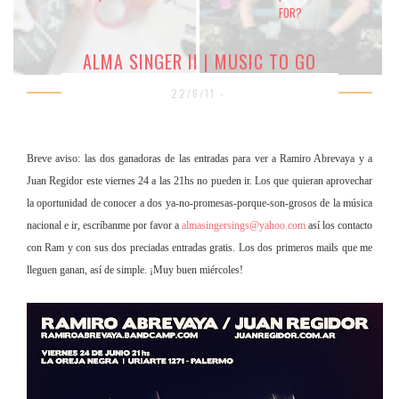
FOR?
ALMA SINGER II | MUSIC TO GO
22/6/11 -
Breve aviso: las dos ganadoras de las entradas para ver a Ramiro Abrevaya y a
Juan Regidor este viernes 24 a las 21hs no pueden ir. Los que quieran aprovechar
la oportunidad de conocer a dos ya-no-promesas-porque-son-grosos de la música
nacional e ir, escríbanme por favor a
almasingersings@yahoo.com
así los contacto
con Ram y con sus dos preciadas entradas gratis. Los dos primeros mails que me
lleguen ganan, así de simple. ¡Muy buen miércoles!