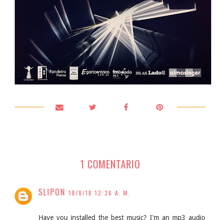
1 COMENTARIO
SLIPON
18/8/18 12:36 A. M.
Have you installed the best music? I'm an mp3 audio