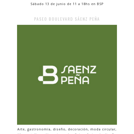
Sábado 13 de junio de 11 a 18hs en BSP
PASEO BOULEVARD SÁENZ PEÑA
Arte, gastronomía, diseño, decoración, moda circular,