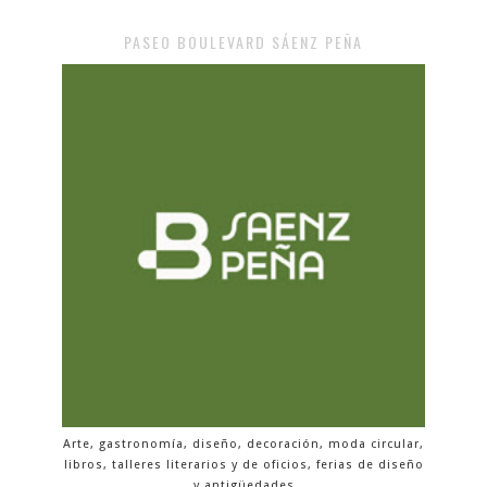
PASEO BOULEVARD SÁENZ PEÑA
Arte, gastronomía, diseño, decoración, moda circular,
libros, talleres literarios y de oficios, ferias de diseño
y antigüedades