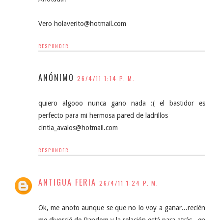
Vero holaverito@hotmail.com
RESPONDER
ANÓNIMO
26/4/11 1:14 P. M.
quiero algooo nunca gano nada :( el bastidor es
perfecto para mi hermosa pared de ladrillos
cintia_avalos@hotmail.com
RESPONDER
ANTIGUA FERIA
26/4/11 1:24 P. M.
Ok, me anoto aunque se que no lo voy a ganar...recién
me divorcié de Random y la relación está para atrás...en