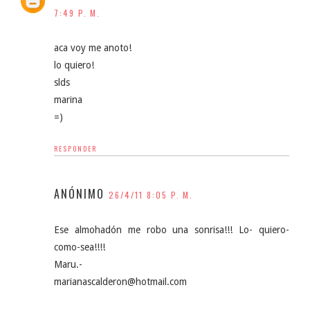
7:49 P. M.
aca voy me anoto!
lo quiero!
slds
marina
=)
RESPONDER
ANÓNIMO
26/4/11 8:05 P. M.
Ese almohadón me robo una sonrisa!!! Lo- quiero-
como-sea!!!!
Maru.-
marianascalderon@hotmail.com