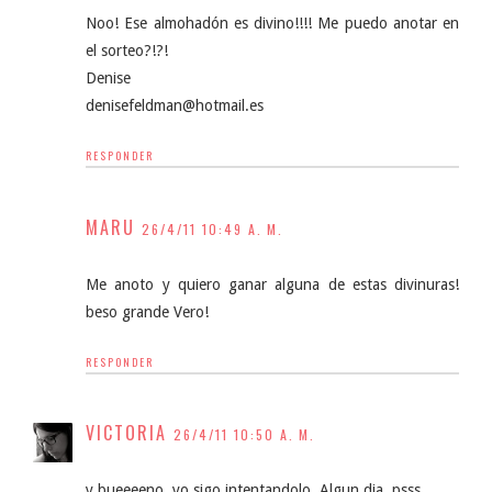
Noo! Ese almohadón es divino!!!! Me puedo anotar en
el sorteo?!?!
Denise
denisefeldman@hotmail.es
RESPONDER
MARU
26/4/11 10:49 A. M.
Me anoto y quiero ganar alguna de estas divinuras!
beso grande Vero!
RESPONDER
VICTORIA
26/4/11 10:50 A. M.
y bueeeeno, yo sigo intentandolo. Algun dia, psss