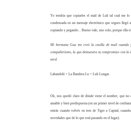
Yo tendría que copiarles el mail de Luli tal cual me lo
condensada en un mensaje electrónico que seguro llegó a
copiando y pegando... Bueno vale, uno solo, porque ella e
Mi hermana Gua me creó la casilla de mail cuando y
compañerismo, la que demuestra tu compromiso con la i
nerd.
Labandelú = La Bandera Lu = Luli Longar.
Ok, nos quedó claro de dónde viene el nombre, que no e
amable y bien predispuesta (en un primer nivel de confianz
entrás cuando volvés en tren de Tigre a Capital, cuando
novedades que de lo que está pasando en el lugar).