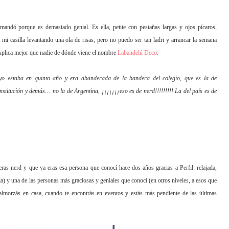
 mandó porque es demasiado genial. Es ella, petite con pestañas largas y ojos pícaros,
 mi casilla levantando
una ola de risas, pero no puedo ser tan ladri y arrancar la semana
xplica mejor que nadie de dónde viene e
l nombre
Labandelú Deco
:
o estaba en quinto año y era abanderada de la bandera del colegio, que es la de
nstitución y demás… no la de
Argentina, ¡¡¡¡¡¡¡eso es de nerd!!!!!!!!! La del país es de
ras nerd y que ya eras e
sa persona que conocí hace dos años gracias a Perfil: relajada,
a) y una de las personas más graciosas y geniales que conocí (en otros niveles, a esos que
almorzás en casa, cuando te encontrás en eventos y estás más pendiente de las últimas