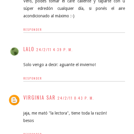
Vero, podés tomar el café caliente y taparte con u
súper edredón cualquier día, si ponés el aire
acondicionado al máximo :-)
RESPONDER
LALO
24/2/11 4:39 P. M.
Solo vengo a decir: aguante el invierno!
RESPONDER
VIRGINIA SAR
24/2/11 8:43 P. M.
jaja, me mató "la lectora", tiene toda la razón!
besos