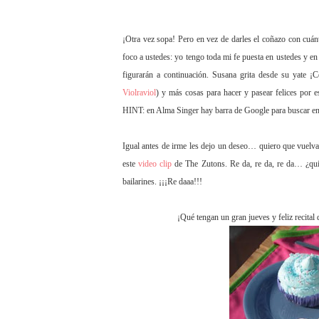
¡Otra vez sopa! Pero en vez de darles el coñazo con cuánt
foco a ustedes: yo tengo toda mi fe puesta en ustedes y en 
figurarán a continuación. Susana grita desde su yate ¡
Violraviol
) y más cosas para hacer y pasear felices por 
HINT: en Alma Singer hay barra de Google para buscar en 
Igual antes de irme les dejo un deseo… quiero que vuel
este
video clip
de The Zutons. Re da, re da, re da… ¿qui
bailarines. ¡¡¡Re daaa!!!
¡Qué tengan un gran jueves y feliz recital