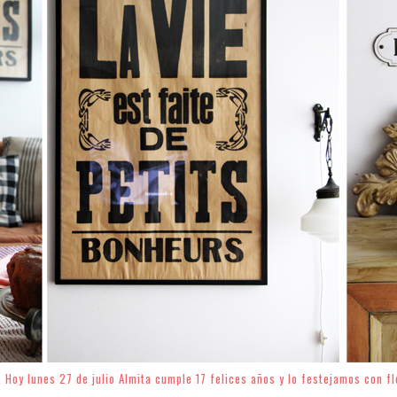
. Hoy lunes 27 de julio Almita cumple 17 felices años y lo festejamos con f