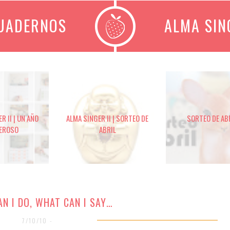
CUADERNOS
ALMA SIN
R II | UN AÑO
ALMA SINGER II | SORTEO DE
SORTEO DE AB
EROSO
ABRIL
N I DO, WHAT CAN I SAY…
7/10/10 -