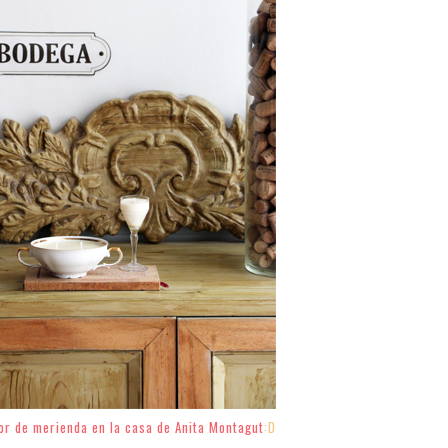
lor de merienda en la casa de Anita Montagut
:D