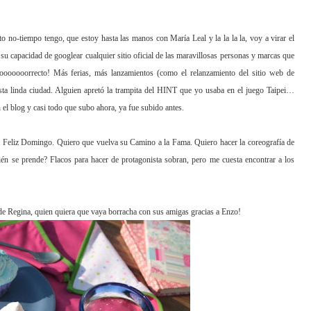
o no-tiempo tengo, que estoy hasta las manos con María Leal y la la la la, voy a virar el
su capacidad de googlear cualquier sitio ofi
cial de
las maravillosas personas y marcas que
Cooooooorrecto! Más feri
as, más lanzamientos (co
mo el relanzamiento del sitio web de
esta linda ciudad. Alguien apretó la trampita del HINT que yo usaba en el juego Taipei…
el blog y casi todo que subo ahora, y
a fue
subido ant
es.
va Feliz Domingo. Quiero que vuelva su Camino a la Fama.
Q
uiero hacer la coreografía de
én se prende? Flacos para hacer de protagonista sobran, pero me
cuesta encontrar a los
 de Regina, quien quiera q
ue vaya borracha con sus amigas gracias a Enzo!