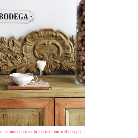
lor de merienda en la casa de Anita Montagut
:D