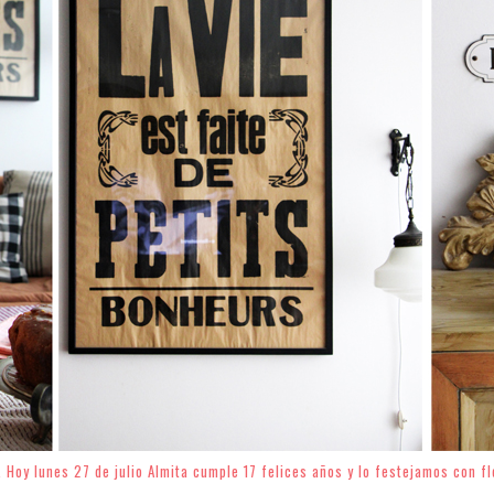
. Hoy lunes 27 de julio Almita cumple 17 felices años y lo festejamos con f