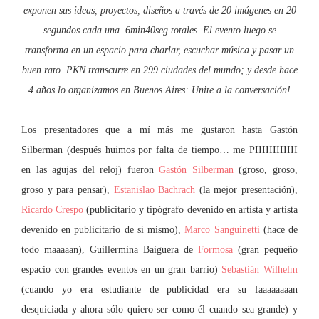
exponen sus ideas, proyectos, diseños a través de 20 imágenes en 20
segundos cada una. 6min40seg tota
les. El evento luego se
transforma en un espacio para charlar, escuchar música y pasar un
buen rato. PKN transcurre en 299 ciudades del mundo; y desde hace
4 años lo organizamos en Buenos Aires: Unite a la conversación!
Los presentadores que a mí más me gustaron hasta Gastón
Silberman (después huimos por falta de tiempo… me PIIIIIIIIIIII
en las agujas del reloj) fueron
Gastón Silberman
(groso, groso,
groso y para pensar),
Estanislao Bachrach
(la mejor presentación),
Ricardo Crespo
(publicitario y tipógrafo devenido en artista y artista
devenido en publicitario de sí mismo),
Marco Sanguinetti
(hace de
todo maaaaan), Guillermina Baiguera de
Formosa
(gran pequeño
espacio con grandes eventos en un gran barrio)
Sebastián Wilhelm
(cuando yo era estudiante de publicidad era su faaaaaaaan
desquiciada y ahora sólo quiero ser como él cuando sea grande) y