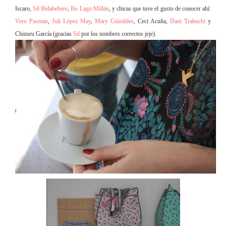
Iscaro,
Sil Bidabehere
,
Bu Lago Millán
, y chicas que tuve el gusto de conocer ahí:
Vero Pasman
,
Juli López May
,
Mary Güiraldes
, Ceci Acuña,
Dani Trabuchi
y
Chizuru García (gracias
Sil
por los nombres correctos jeje).