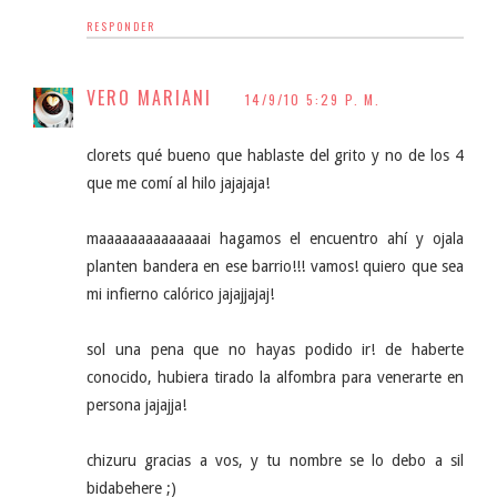
RESPONDER
VERO MARIANI
14/9/10 5:29 P. M.
clorets qué bueno que hablaste del grito y no de los 4
que me comí al hilo jajajaja!
maaaaaaaaaaaaaai hagamos el encuentro ahí y ojala
planten bandera en ese barrio!!! vamos! quiero que sea
mi infierno calórico jajajjajaj!
sol una pena que no hayas podido ir! de haberte
conocido, hubiera tirado la alfombra para venerarte en
persona jajajja!
chizuru gracias a vos, y tu nombre se lo debo a sil
bidabehere ;)