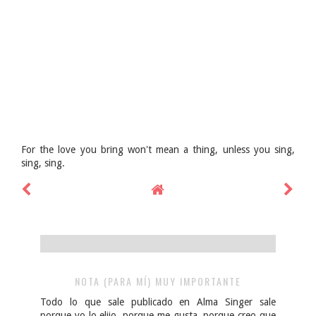
For the love you bring won't mean a thing, unless you sing,
sing, sing.
NOTA (PARA MÍ) MUY IMPORTANTE
Todo lo que sale publicado en Alma Singer sale
porque yo lo elijo, porque me gusta, porque creo que