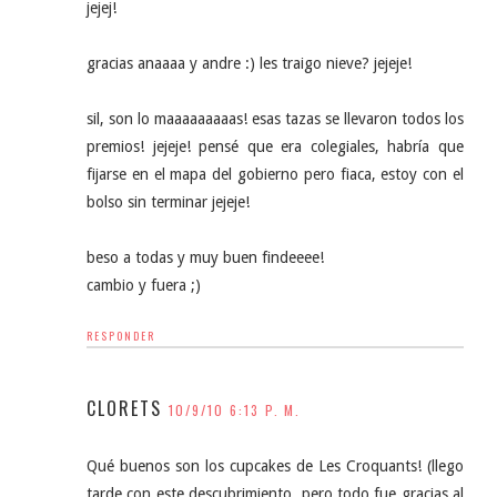
jejej!
gracias anaaaa y andre :) les traigo nieve? jejeje!
sil, son lo maaaaaaaaas! esas tazas se llevaron todos los
premios! jejeje! pensé que era colegiales, habría que
fijarse en el mapa del gobierno pero fiaca, estoy con el
bolso sin terminar jejeje!
beso a todas y muy buen findeeee!
cambio y fuera ;)
RESPONDER
CLORETS
10/9/10 6:13 P. M.
Qué buenos son los cupcakes de Les Croquants! (llego
tarde con este descubrimiento, pero todo fue gracias al