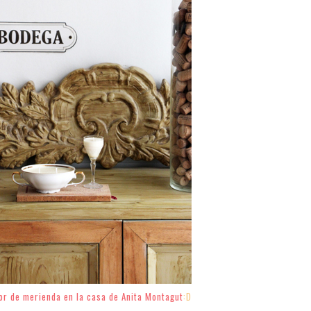
lor de merienda en la casa de Anita Montagut
:D