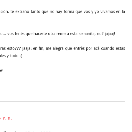
iòn. te extraño tanto que no hay forma que vos y yo vivamos en la
... vos tenès que hacerte otra remera esta semanita, no? jajaaj!
o superas esto??? jaaja! en fin, me alegra que entrès por acà cuando estàs
ales y todo :)
e!
4 P. M.