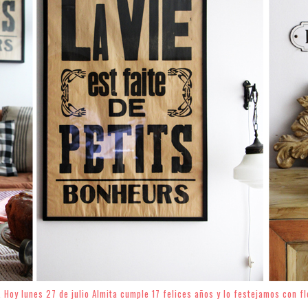
. Hoy lunes 27 de julio Almita cumple 17 felices años y lo festejamos con f