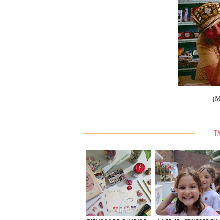
¡M
TA