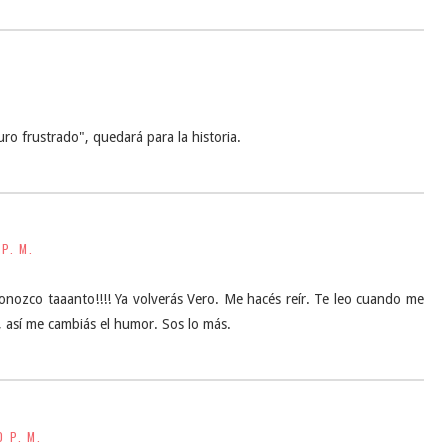
ro frustrado", quedará para la historia.
 P. M.
onozco taaanto!!!! Ya volverás Vero. Me hacés reír. Te leo cuando me
), así me cambiás el humor. Sos lo más.
0 P. M.