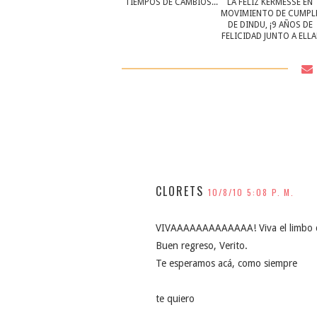
TIEMPOS DE CAMBIOS...
LA FELIZ KERMESSE EN
MOVIMIENTO DE CUMPL
DE DINDU, ¡9 AÑOS DE
FELICIDAD JUNTO A ELLA
CLORETS
10/8/10 5:08 P. M.
VIVAAAAAAAAAAAAA! Viva el limbo de
Buen regreso, Verito.
Te esperamos acá, como siempre
te quiero