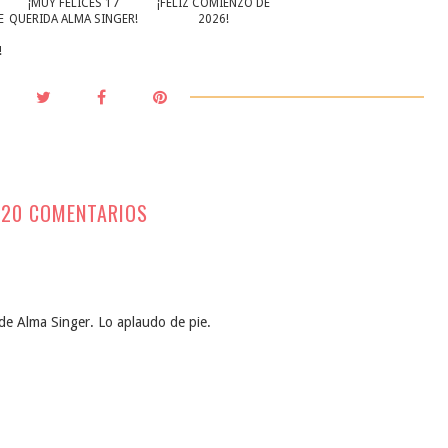
¡MUY FELICES 17
¡FELIZ COMIENZO DE
E
QUERIDA ALMA SINGER!
2026!
!
20 COMENTARIOS
 Alma Singer. Lo aplaudo de pie.