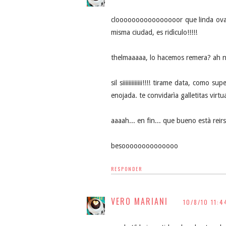
cloooooooooooooooor que linda ovac
misma ciudad, es ridìculo!!!!!
thelmaaaaa, lo hacemos remera? ah no
sil siiiiiiiiiiiii!!!! tirame data, com
enojada. te convidarìa galletitas virtu
aaaah... en fin... que bueno està reirs
besoooooooooooooo
RESPONDER
VERO MARIANI
10/8/10 11:4