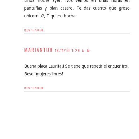
Linda noche ayer. Nos vemos en unas horas en
pantuflas y plan casero. Te das cuento que groso
unicornio?, T quiero bocha.
RESPONDER
MARIANTUR
16/7/10 1:29 A. M.
Buena placa Laurita!! Se tiene que repetir el encuentro!
Beso, mujeres libres!
RESPONDER