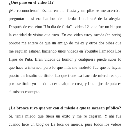
¿Qué pasó en el video 11?
¡Me reconocieron! Estaba en una fiesta y un pibe se me acercó a
preguntarme si era La loca de mierd
a. Lo abracé de la alegría.
Después de eso vino “Un día de furia” -video 12-
que fue un hit por
la cantidad de visitas que tuvo.
En ese video estoy sacada (en serio)
porque me entero de que un amigo de mi ex y otros dos pibes que
me seguían estaban haciendo unos videos en Youtube llamados Los
Hijos de Puta. Eran videos de humor y cualquiera puede subir lo
que hace a internet,
pero lo que más me molestó fue que le hayan
puesto un insulto de titulo. Lo que tiene
La Loca
de mierda es que
por ese título yo puedo hacer cualquier cosa,
y Los hijos de puta es
el mismo concepto.
¿La bronca tuvo que ver con el miedo a que te sacaran público?
Sí, tenía miedo que fuera un éxito y me re cagaran. Y ahí fue
cuando hice un blo
g de La loca de mierda, puse todos los videos