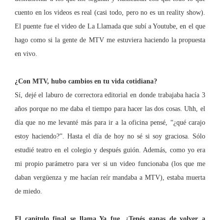
cuento en los videos es real (casi todo, pero no es un reality show).
El puente fue el video de
La Llamada
que subí a Youtube, en el que
hago como si la gente de MTV me estuviera haciendo la propuesta
en vivo.
¿Con MTV, hubo cambios en tu vida cotidiana?
Sí, dejé el laburo de correctora editorial en donde trabajaba hacía 3
años porque no me daba el tiempo para hacer las dos cosas.
Uhh, el
día que no me levanté más para ir a la oficina pensé,
“¿qué carajo
estoy haciendo?”.
Hasta el día de hoy no sé si soy graciosa. Sólo
estudié teatro en el colegio y después guión. Además, como yo era
mi propio parámetro para ver si un video funcionaba (los que me
daban vergüenza y me hacían reír mandaba a MTV), estaba muerta
de miedo.
El capítulo final se llama Ya fue. ¿Tenés ganas de volver a