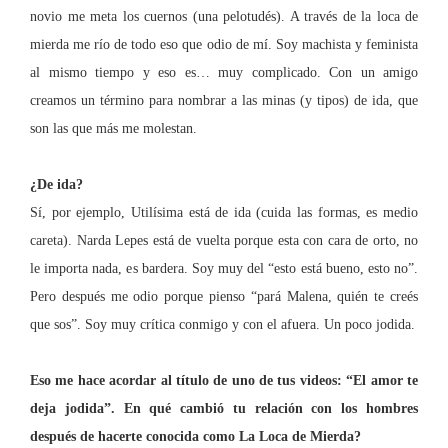
novio me meta los cuernos (una pelotudés).
A través de la loca de
mierda me río de todo eso que odio de mí. Soy machista y feminista
al mismo tiempo y eso es…
muy complicado. Con un amigo
creamos un término para nombrar a las minas (y tipos) de ida, que
son las que más me molestan.
¿De ida?
Sí, por ejemplo, Utilísima está de ida (cuida las formas, es medio
careta). Narda Lepes está de vuelta porque esta con cara de orto, no
le importa nada, es bardera. Soy muy del “esto está bueno, esto no”.
Pero después me odio porque pienso “pará Malena, quién te creés
que sos”. Soy muy crítica conmigo y con el afuera. Un poco jodida.
Eso me hace acordar al título de uno de tus videos: “El amor te
deja jodida”. En qué cambió tu relación con los hombres
después de hacerte conocida como
La Loca
de Mierda?