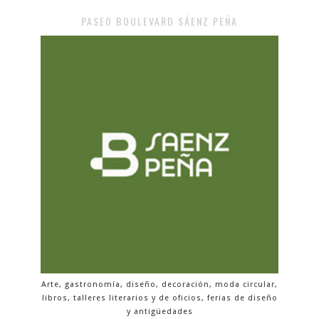
PASEO BOULEVARD SÁENZ PEÑA
Arte, gastronomía, diseño, decoración, moda circular,
libros, talleres literarios y de oficios, ferias de diseño
y antigüedades