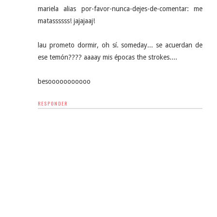
mariela alias por-favor-nunca-dejes-de-comentar: me
matassssss! jajajaaj!
lau prometo dormir, oh sí. someday... se acuerdan de
ese temón???? aaaay mis épocas the strokes....
besooooooooooo
RESPONDER