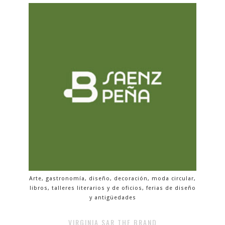
Arte, gastronomía, diseño, decoración, moda circular,
libros, talleres literarios y de oficios, ferias de diseño
y antigüedades
VIRGINIA SAR THE BRAND