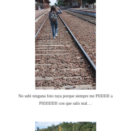
No subí ninguna foto tuya porque siempre me PIIIIIIII a
PIIIIIIIIIII con que salis mal....