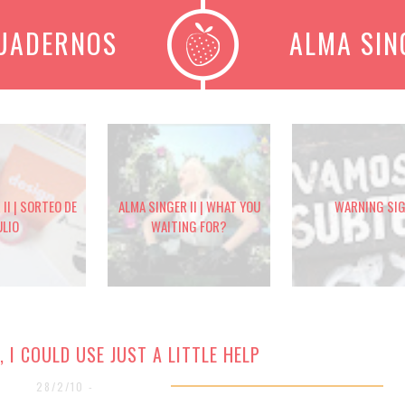
CUADERNOS
ALMA SIN
II | SORTEO DE
ALMA SINGER II | WHAT YOU
WARNING SI
ULIO
WAITING FOR?
 I COULD USE JUST A LITTLE HELP
28/2/10 -