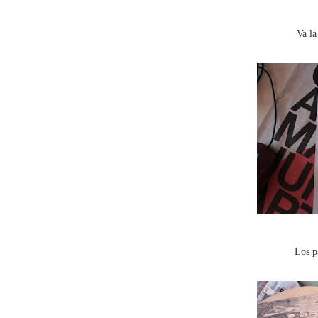
Va la
Los p