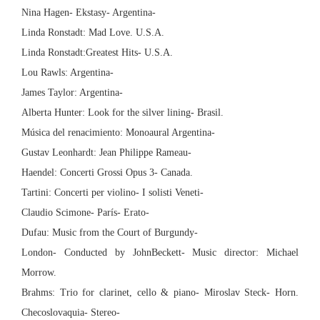
Nina Hagen- Ekstasy- Argentina-
Linda Ronstadt: Mad Love. U.S.A.
Linda Ronstadt:Greatest
Hits-
U.S.A.
Lou Rawls:
Argentina-
James Taylor:
Argentina-
Alberta
Hunter: Look for the silver lining- Brasil.
Música del renacimiento: Monoaural Argentina-
Gustav Leonhardt: Jean Philippe Rameau-
Haendel: Concerti Grossi Opus 3- Canada.
Tartini: Concerti per violino- I solisti Veneti-
Claudio Scimone- París- Erato-
Dufau: Music from the Court of Burgundy-
London-
Conducted by JohnBeckett- Music director: Michael
Morrow.
Brahms: Trio for clarinet, cello & piano- Miroslav Steck- Horn.
Checoslovaquia- Stereo-