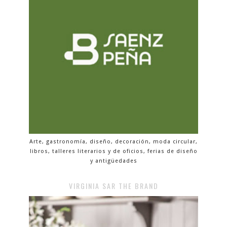
Arte, gastronomía, diseño, decoración, moda circular,
libros, talleres literarios y de oficios, ferias de diseño
y antigüedades
VIRGINIA SAR THE BRAND