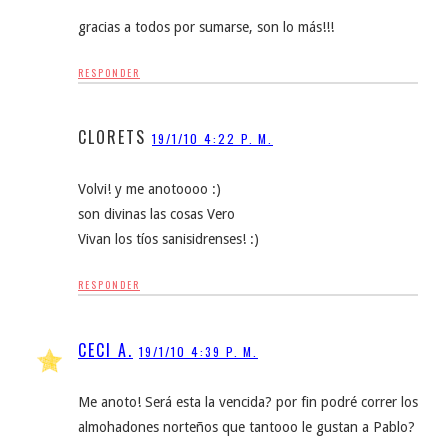
gracias a todos por sumarse, son lo más!!!
RESPONDER
CLORETS
19/1/10 4:22 P. M.
Volvi! y me anotoooo :)
son divinas las cosas Vero
Vivan los tíos sanisidrenses! :)
RESPONDER
CECI A.
19/1/10 4:39 P. M.
Me anoto! Será esta la vencida? por fin podré correr los
almohadones norteños que tantooo le gustan a Pablo?