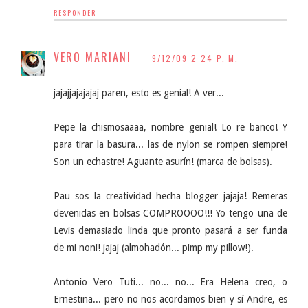
RESPONDER
VERO MARIANI
9/12/09 2:24 P. M.
jajajjajajajaj paren, esto es genial! A ver...
Pepe la chismosaaaa, nombre genial! Lo re banco! Y
para tirar la basura... las de nylon se rompen siempre!
Son un echastre! Aguante asurín! (marca de bolsas).
Pau sos la creatividad hecha blogger jajaja! Remeras
devenidas en bolsas COMPROOOO!!! Yo tengo una de
Levis demasiado linda que pronto pasará a ser funda
de mi noni! jajaj (almohadón... pimp my pillow!).
Antonio Vero Tuti... no... no... Era Helena creo, o
Ernestina... pero no nos acordamos bien y sí Andre, es