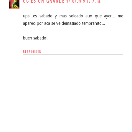
GC ES UN GRANDE
3/10/09 9:16 A. M.
ups...es sabado y mas soleado aun que ayer... me
apareci por aca se ve demasiado tempranito...
buen sabado!
RESPONDER