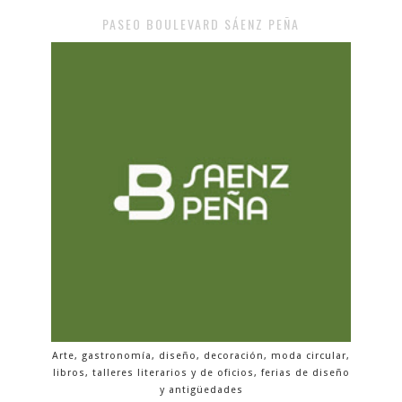
PASEO BOULEVARD SÁENZ PEÑA
Arte, gastronomía, diseño, decoración, moda circular,
libros, talleres literarios y de oficios, ferias de diseño
y antigüedades