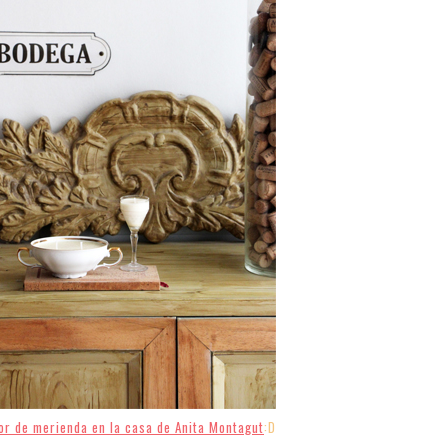
lor de merienda en la casa de Anita Montagut
:D