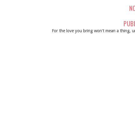
N
PUB
For the love you bring won't mean a thing, un