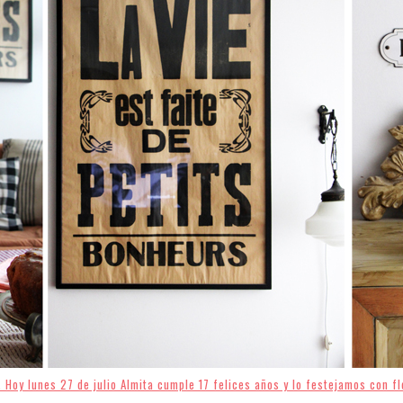
. Hoy lunes 27 de julio Almita cumple 17 felices años y lo festejamos con f