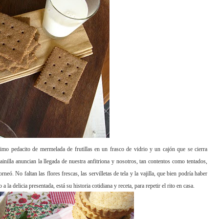
ltimo pedacito de mermelada de frutillas en un frasco de vidrio y un cajón que se cierra
inilla anuncian la llegada
de nuestra anfitriona y nosotros, tan contentos como tentados,
ó. No faltan las flores frescas, las servilletas de tela y la vajilla, que bien podría haber
o a la delicia presentad
a, está su historia cotidiana y receta, para repetir el rito en casa.